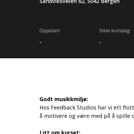
Sandviksveien
62
,
5042
Bergen
Oppstart
Siste kursdag
-
-
Godt musikkmiljø:
Hos Feedback Studios har vi ett flot
å motivere og være med på å spille 
Litt om kurset: