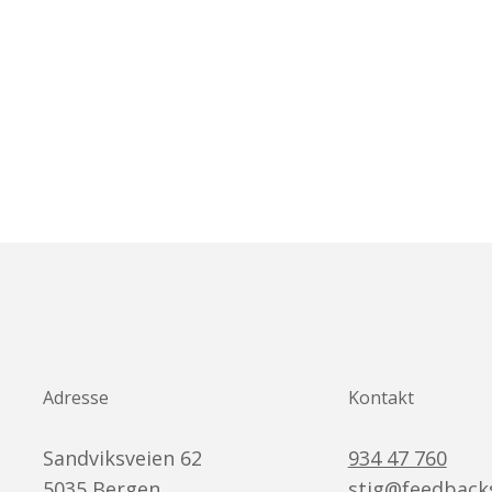
Adresse
Kontakt
Sandviksveien 62
934 47 760
5035
Bergen
stig@feedback