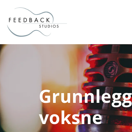
Grunnlegg
voksne