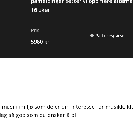
påmeldinger setter vi opp flere alterna
16 uker
Pris
På forespørsel
5980 kr
t musikkmiljø som deler din interesse for musikk, kl
deg så god som du ønsker å bli!