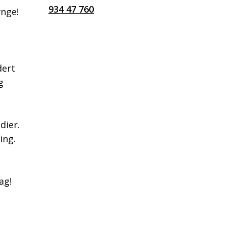
934 47 760
ynge!
dert
g
dier.
ing.
ag!