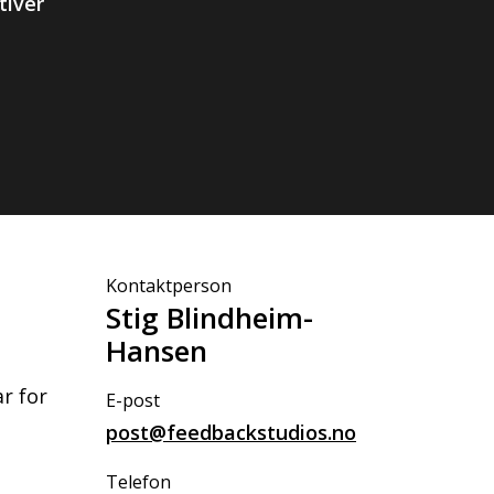
tiver
Kontaktperson
Stig Blindheim-
Hansen
ar for
E-post
post@feedbackstudios.no
Telefon