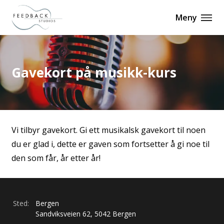
Meny
Gavekort på musikk-kurs
Vi tilbyr gavekort. Gi ett musikalsk gavekort til noen
du er glad i, dette er gaven som fortsetter å gi noe til
den som får, år etter år!
Sted:
Bergen
Sandviksveien
62
,
5042
Bergen