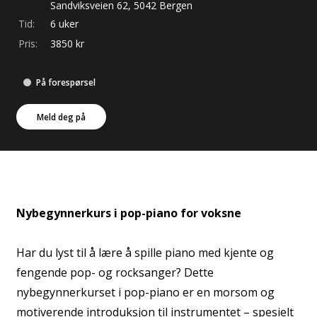
Sandviksveien
62
,
5042
Bergen
Tid:
6 uker
Pris:
3850
kr
På forespørsel
Meld deg på
Nybegynnerkurs i pop-piano for voksne
Har du lyst til å lære å spille piano med kjente og
fengende pop- og rocksanger? Dette
nybegynnerkurset i pop-piano er en morsom og
motiverende introduksjon til instrumentet – spesielt